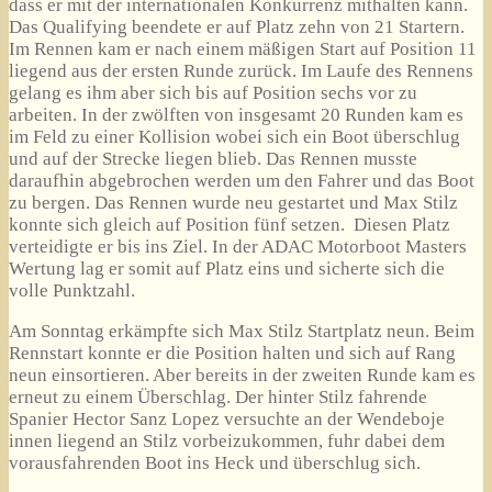
dass er mit der internationalen Konkurrenz mithalten kann.
Das Qualifying beendete er auf Platz zehn von 21 Startern.
Im Rennen kam er nach einem mäßigen Start auf Position 11
liegend aus der ersten Runde zurück. Im Laufe des Rennens
gelang es ihm aber sich bis auf Position sechs vor zu
arbeiten. In der zwölften von insgesamt 20 Runden kam es
im Feld zu einer Kollision wobei sich ein Boot überschlug
und auf der Strecke liegen blieb.
Das Rennen musste
daraufhin abgebrochen werden um den Fahrer und das Boot
zu bergen. Das Rennen wurde neu gestartet und Max Stilz
konnte sich gleich auf Position fünf setzen. Diesen Platz
verteidigte er bis ins Ziel. In der ADAC Motorboot Masters
Wertung lag er somit auf Platz eins und sicherte sich die
volle Punktzahl.
Am Sonntag erkämpfte sich Max Stilz Startplatz neun. Beim
Rennstart konnte er die Position halten und sich auf Rang
neun einsortieren. Aber bereits in der zweiten Runde kam es
erneut zu einem Überschlag. Der hinter Stilz fahrende
Spanier Hector Sanz Lopez versuchte an der Wendeboje
innen liegend an Stilz vorbeizukommen, fuhr dabei dem
vorausfahrenden Boot ins Heck und überschlug sich.